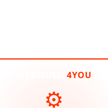
WEBMUSIC
4YOU
⚙