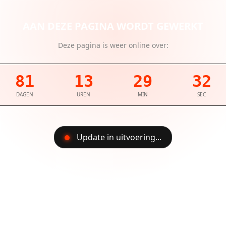
AAN DEZE PAGINA WORDT GEWERKT
Deze pagina is weer online over:
81
13
29
32
DAGEN
UREN
MIN
SEC
Update in uitvoering...